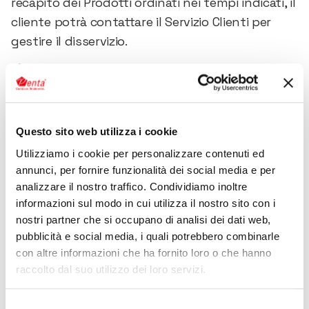
recapito dei Prodotti ordinati nei tempi indicati, il
cliente potrà contattare il Servizio Clienti per
gestire il disservizio.
3) Vizi, difetti e non conformità.
Qualora i pacchi dovessero presentare vizi,
difetti o non conformità riconducibili a cattivo
trattamento durante le operazioni di trasporto e
Questo sito web utilizza i cookie
recapito, la relativa consegna dovrà essere
Utilizziamo i cookie per personalizzare contenuti ed
rifiutata dal cliente o ritirata con riserva
annunci, per fornire funzionalità dei social media e per
specifica indicando espressamente, sulla
analizzare il nostro traffico. Condividiamo inoltre
relativa lettera di vettura, la dettagliata
informazioni sul modo in cui utilizza il nostro sito con i
nostri partner che si occupano di analisi dei dati web,
descrizione dei vizi, difetti o non conformità
pubblicità e social media, i quali potrebbero combinarle
riscontate.
con altre informazioni che ha fornito loro o che hanno
Entro due giorni successivi il cliente dovrà
raccolto dal suo utilizzo dei loro servizi.
contattare il Servizio Clienti che provvederà a
presentare reclamo al corriere espresso.
Selezione