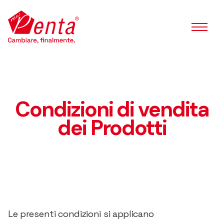
IL METODO PENTADIET
COME POSSIAMO AIUTARTI
COMMUNITY
DIETA CHETOGENICA
Condizioni di vendita
QUANTO SI PERDE DAVVERO
dei Prodotti
ALIMENTI VIETATI
COSA MANGIARE
LE MIGLIORI VERDURE
EFFETTI COLLATERALI
Le presenti condizioni si applicano